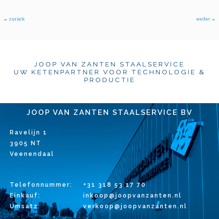
←
zurück
weiter
→
JOOP VAN ZANTEN STAALSERVICE
UW KETENPARTNER VOOR TECHNOLOGIE &
PRODUCTIE
JOOP VAN ZANTEN STAALSERVICE BV
Ravelijn 1
3905 NT
Veenendaal
Telefonnummer:
+31 318 53 17 70
Einkauf:
inkoop@joopvanzanten.nl
Umsatz:
verkoop@joopvanzanten.nl