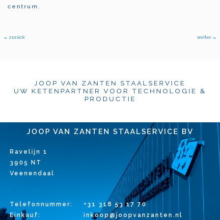
centrum.
←
zurück
weiter
→
JOOP VAN ZANTEN STAALSERVICE
UW KETENPARTNER VOOR TECHNOLOGIE &
PRODUCTIE
JOOP VAN ZANTEN STAALSERVICE BV
Ravelijn 1
3905 NT
Veenendaal
Telefonnummer:
+31 318 53 17 70
Einkauf:
inkoop@joopvanzanten.nl