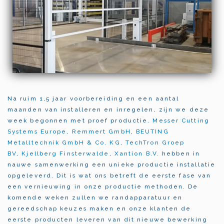
Na ruim 1,5 jaar voorbereiding en een aantal
maanden van installeren en inregelen, zijn we deze
week begonnen met proef productie.
Messer Cutting
Systems Europe
,
Remmert GmbH
,
BEUTING
Metalltechnik GmbH & Co. KG
,
TechTron Groep
BV
,
Kjellberg Finsterwalde
,
Xantion B.V.
hebben in
nauwe samenwerking een unieke productie installatie
opgeleverd. Dit is wat ons betreft de eerste fase van
een vernieuwing in onze productie methoden. De
komende weken zullen we randapparatuur en
gereedschap keuzes maken en onze klanten de
eerste producten leveren van dit nieuwe bewerking