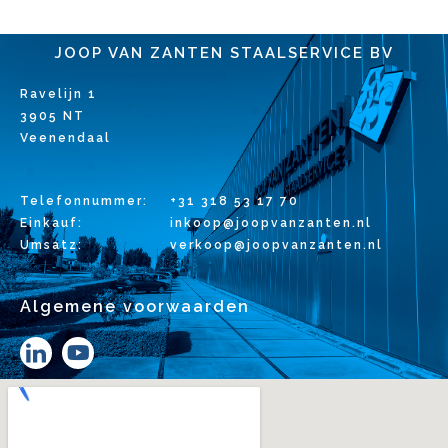
JOOP VAN ZANTEN STAALSERVICE BV
Ravelijn 1
3905 NT
Veenendaal
Telefonnummer:
+31 318 53 17 70
Einkauf:
inkoop@joopvanzanten.nl
Umsatz:
verkoop@joopvanzanten.nl
Algemene voorwaarden
Y
o
u
t
u
b