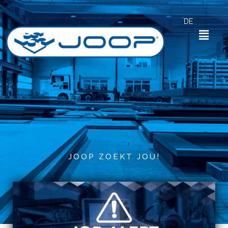
Zum
Inhalt
DE
springen
Menü
Von
michael
JOOP ZOEKT JOU!