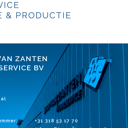
VICE
 & PRODUCTIE
VAN ZANTEN
SERVICE BV
1
al
ummer:
+31 318 53 17 70