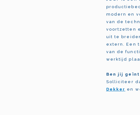
productiebed
modern en vo
van de techn
voortzetten 
uit te breid
extern. Een 
van de functi
werktijd plaa
Ben jij geïn
Solliciteer 
Dekker
en we