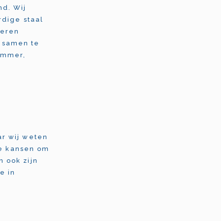
nd. Wij
rdige staal
veren
 samen te
limmer,
ar wij weten
de kansen om
 ook zijn
e in