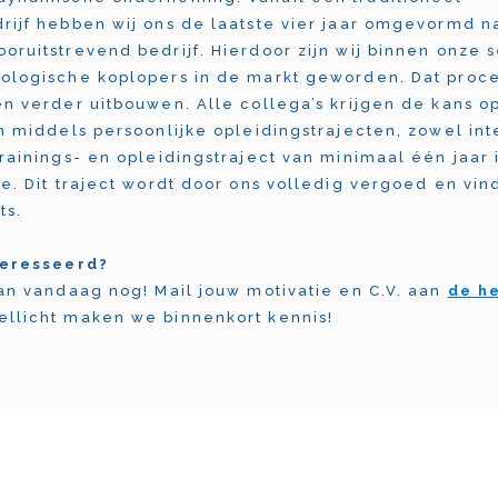
rijf hebben wij ons de laatste vier jaar omgevormd n
oruitstrevend bedrijf. Hierdoor zijn wij binnen onze 
ologische koplopers in de markt geworden. Dat proce
en verder uitbouwen. Alle collega’s krijgen de kans o
en middels persoonlijke opleidingstrajecten, zowel int
trainings- en opleidingstraject van minimaal één jaar
e. Dit traject wordt door ons volledig vergoed en vind
ts.
teresseerd?
dan vandaag nog! Mail jouw motivatie en C.V. aan
de he
llicht maken we binnenkort kennis!