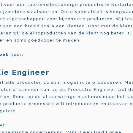
pt voor een toekomstbestendige productie in Nederla
ijzondere staalsoorten. Onze specialiteit is hoogwaa
re eigenschappen voor bijzondere producten. Wij le
aan een breed scala aan klanten. Door met de klant
eren wij de eindproducten van de klant nog beter, s
hter en soms goedkoper te maken.
zoek naar:
ie Engineer
t alle producten zo slim mogelijk te produceren. Ma
beter of slimmer kan. Jij als Productie Engineer ziet 
seren. Soms op de al aanwezige machines maar het kan
e productie processen wilt introduceren en daarvan d
geleid.
wij
dynamische onderneming. Vanuit een traditioneel