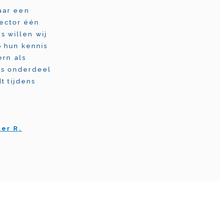
aar een
sector één
s willen wij
p hun kennis
ern als
 is onderdeel
t tijdens
er R.