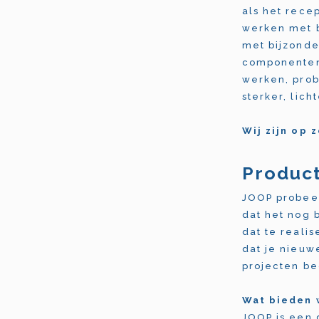
als het rece
werken met b
met bijzonde
componenten 
werken, prob
sterker, lic
Wij zijn op 
Product
JOOP probeer
dat het nog 
dat te reali
dat je nieuw
projecten be
Wat bieden 
JOOP is een 