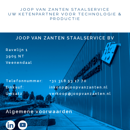
JOOP VAN ZANTEN STAALSERVICE
UW KETENPARTNER VOOR TECHNOLOGIE &
PRODUCTIE
JOOP VAN ZANTEN STAALSERVICE BV
Ravelijn 1
3905 NT
Veenendaal
Telefonnummer:
+31 318 53 17 70
Einkauf:
inkoop@joopvanzanten.nl
Umsatz:
verkoop@joopvanzanten.nl
Algemene voorwaarden
Y
o