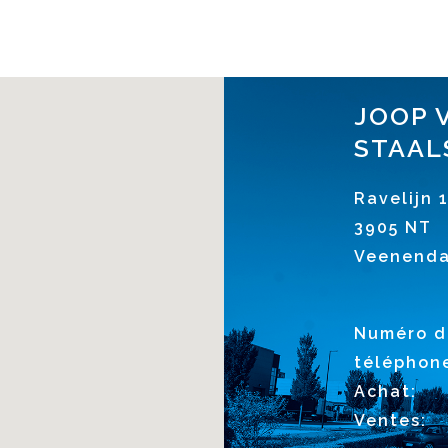
JOOP 
STAAL
Ravelijn 
3905 NT
Veenenda
Numéro d
téléphon
Achat:
Ventes: