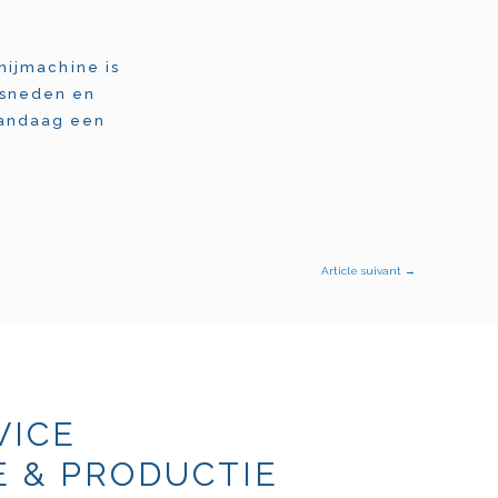
nijmachine is
esneden en
Vandaag een
Article suivant
→
VICE
 & PRODUCTIE