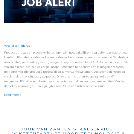
JOOP ZOEKT JOU!
Vacatures
/
michael
Productie analyse en proces verbeteringen zijn noodzakelijk om nog beter te presteren voor
klanten. Uiteindelijk zal dat ook weer leiden tot betere rendementen en service. Om de data
overzichtelijke te verkrijgen en gedegen analyse te maken heeft AT-Automation B.V. alle data
van onze machines “aan elkaar geknoopt”. Zodoende hebben we een management cockpit
gekregen van alle productie processen en aanverwante systemen. Ook weer een mooie en
cruciale stap in ons Industry 4.0 project. Onze ervaring delen we graag met u en AT-
Automation B.V. wil haar oplossingen en ervaringen met ons ook graag met u delen. Vandaar
dat ook zij aanwezig zullen zijn tijdens de ESEF/Technishow op onze stand.
Read More »
JOOP VAN ZANTEN STAALSERVICE
UW KETENPARTNER VOOR TECHNOLOGIE &