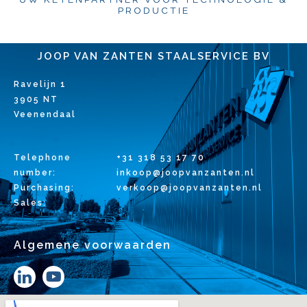
PRODUCTIE
JOOP VAN ZANTEN STAALSERVICE BV
Ravelijn 1
3905 NT
Veenendaal
Telephone
+31 318 53 17 70
number:
inkoop@joopvanzanten.nl
Purchasing:
verkoop@joopvanzanten.nl
Sales:
Algemene voorwaarden
Y
o
u