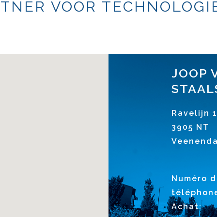
TNER VOOR TECHNOLOGIE
JOOP 
STAAL
Ravelijn 
3905 NT
Veenenda
Numéro d
téléphon
Achat: