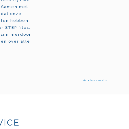
u. Samen met
odat onze
nten hebben
r STEP files.
zijn hierdoor
en over alle
Article suivant
→
VICE