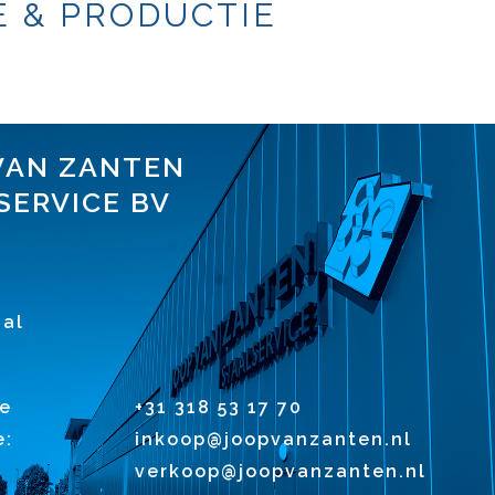
 & PRODUCTIE
VAN ZANTEN
SERVICE BV
1
al
e
+31 318 53 17 70
e:
inkoop@joopvanzanten.nl
verkoop@joopvanzanten.nl