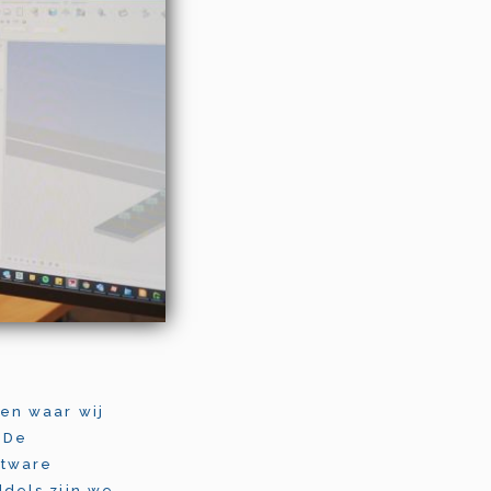
en waar wij
 De
ftware
dels zijn we