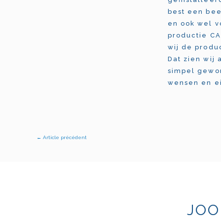
best een bee
en ook wel v
productie C
wij de produ
Dat zien wij
simpel gewo
wensen en e
←
Article précédent
JOO