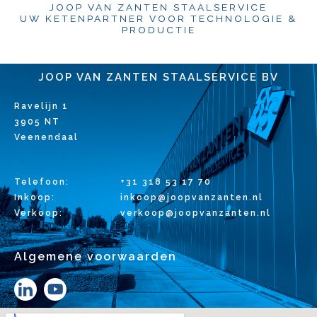
JOOP VAN ZANTEN STAALSERVICE
UW KETENPARTNER VOOR TECHNOLOGIE &
PRODUCTIE
JOOP VAN ZANTEN STAALSERVICE BV
Ravelijn 1
3905 NT
Veenendaal
Telefoon:
+31 318 53 17 70
Inkoop:
inkoop@joopvanzanten.nl
Verkoop:
verkoop@joopvanzanten.nl
Algemene voorwaarden
Y
o
u