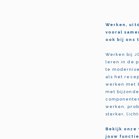
Werken, uit
vooral samen
ook bij ons 
Werken bij J
leren in de 
te modernise
als het rece
werken met b
met bijzonde
componenten 
werken, prob
sterker, lic
Bekijk onze 
jouw functie