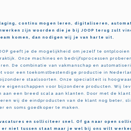
daging, continu mogen leren, digitaliseren, automa
werken zijn woorden die je bij JOOP terug zult vin
team komen, dan nodigen wij je van harte uit.
OOP geeft je de mogelijkheid om jezelf te ontplooien
praktijk. Onze machines en bedrijfsprocessen proberen
ren. De combinatie van vakmanschap en automatiseri
pt voor een toekomstbestendige productie in Nederla
ijzondere staalsoorten. Onze specialiteit is hoogwaa
re eigenschappen voor bijzondere producten. Wij le
aan een breed scala aan klanten. Door met de klant
eren wij de eindproducten van de klant nog beter, s
hter en soms goedkoper te maken.
vacatures en solliciteer snel. Of ga naar open solli
 er niet tussen staat maar je wel bij ons wilt werke