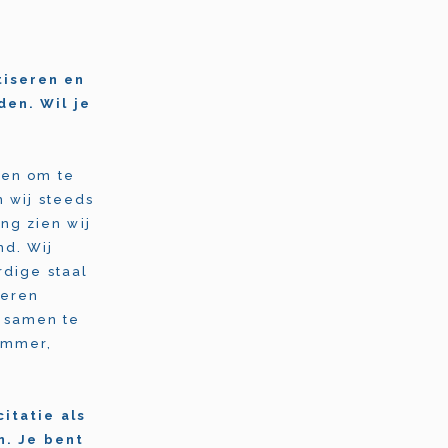
tiseren en
den. Wil je
 en om te
 wij steeds
ng zien wij
nd. Wij
rdige staal
veren
 samen te
limmer,
citatie als
n. Je bent