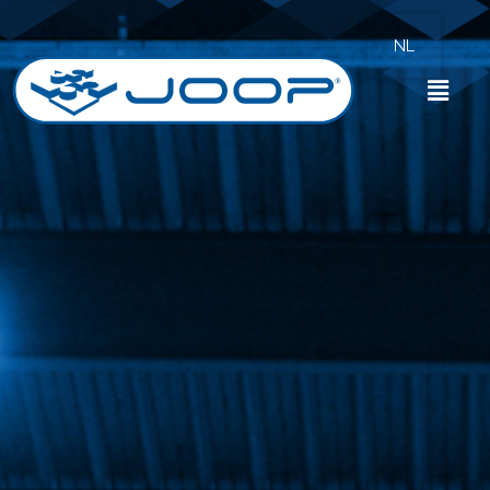
Spring
naar
NL
de
content
Menu