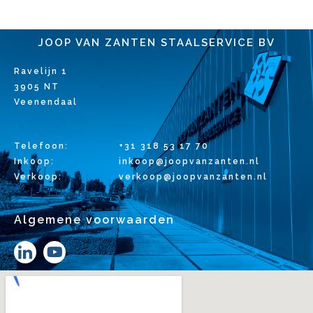
JOOP VAN ZANTEN STAALSERVICE BV
Ravelijn 1
3905 NT
Veenendaal
Telefoon:
+31 318 53 17 70
Inkoop:
inkoop@joopvanzanten.nl
Verkoop:
verkoop@joopvanzanten.nl
Algemene voorwaarden
Y
o
u
t
u