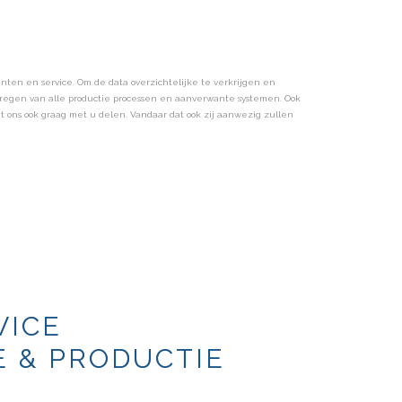
nten en service. Om de data overzichtelijke te verkrijgen en
regen van alle productie processen en aanverwante systemen. Ook
t ons ook graag met u delen. Vandaar dat ook zij aanwezig zullen
VICE
 & PRODUCTIE