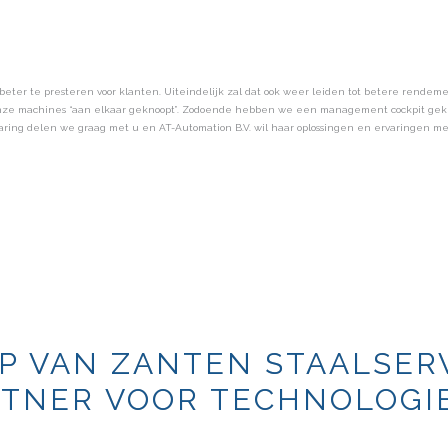
SHOW 2022
beter te presteren voor klanten. Uiteindelijk zal dat ook weer leiden tot betere rendeme
onze machines “aan elkaar geknoopt”. Zodoende hebben we een management cockpit gek
rvaring delen we graag met u en AT-Automation B.V. wil haar oplossingen en ervaringen me
P VAN ZANTEN STAALSER
TNER VOOR TECHNOLOGIE