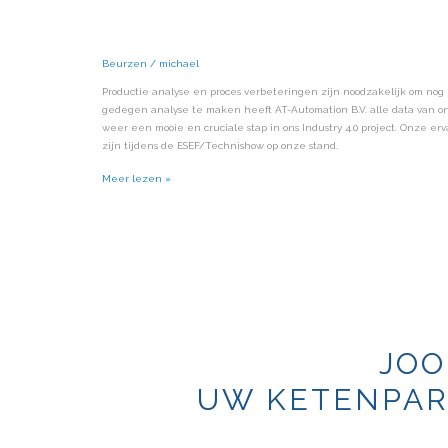
ESEF 2022/TECHNI
Beurzen
/
michael
Productie analyse en proces verbeteringen zijn noodzakelijk om nog 
gedegen analyse te maken heeft AT-Automation B.V. alle data van 
weer een mooie en cruciale stap in ons Industry 4.0 project. Onze e
zijn tijdens de ESEF/Technishow op onze stand.
Meer lezen »
JOO
UW KETENPAR