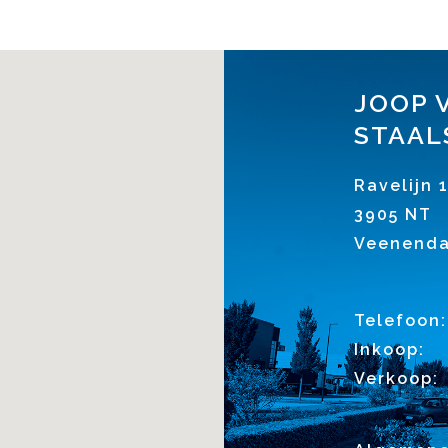
JOOP 
STAAL
Ravelijn 
3905 NT
Veenenda
Telefoon:
Inkoop:
Verkoop: